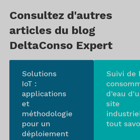
Consultez d'autres
articles du blog
DeltaConso Expert
Solutions
Suivi de 
IoT :
consomm
applications
d'eau d'
et
site
méthodologie
industriel
pour un
tout savo
déploiement