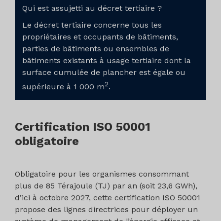
Qui est assujetti au décret tertiaire ?
Le décret tertiaire concerne tous les
propriétaires et occupants de bâtiments,
parties de bâtiments ou ensembles de
bâtiments existants à usage tertiaire dont la
surface cumulée de plancher est égale ou
2
supérieure à 1 000 m
.
Certification ISO 50001
obligatoire
Obligatoire pour les organismes consommant
plus de 85 Térajoule (TJ) par an (soit 23,6 GWh),
d’ici à octobre 2027, cette certification ISO 50001
propose des lignes directrices pour déployer un