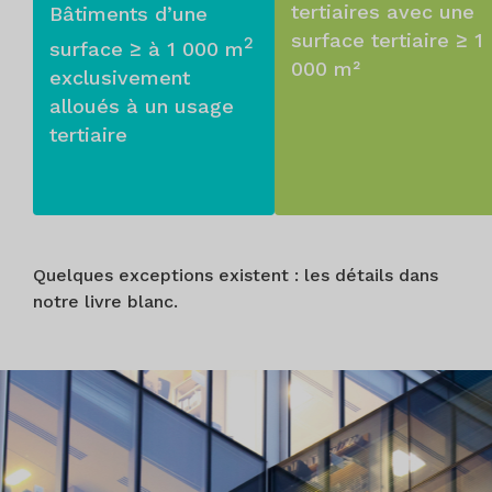
tertiaires avec une
Bâtiments d’une
surface tertiaire ≥ 1
2
surface ≥ à 1 000 m
000 m²
exclusivement
alloués à un usage
tertiaire
Quelques exceptions existent : les détails dans
notre livre blanc.