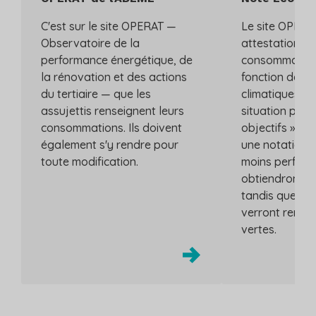
C'est sur le site OPERAT —
Le site OPERAT
Observatoire de la
attestation an
performance énergétique, de
consommation
la rénovation et des actions
fonction des v
du tertiaire — que les
climatiques, a
assujettis renseignent leurs
situation par 
consommations. Ils doivent
objectifs », ce
également s'y rendre pour
une notation. L
toute modification.
moins perfor
obtiendront une
tandis que les
verront remett
vertes.