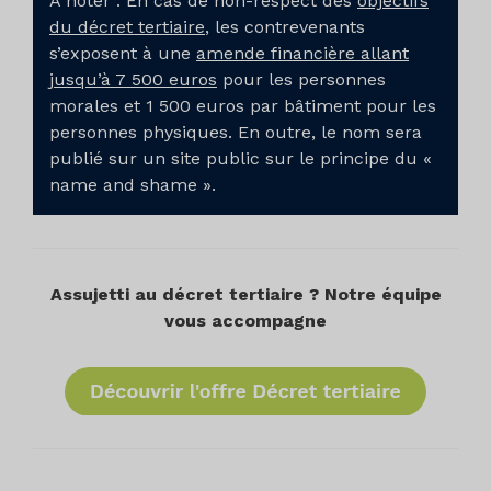
À noter : En cas de non-respect des
objectifs
du décret tertiaire
, les contrevenants
s’exposent à une
amende financière allant
jusqu’à 7 500 euros
pour les personnes
morales et 1 500 euros par bâtiment pour les
personnes physiques. En outre, le nom sera
publié sur un site public sur le principe du «
name and shame ».
Assujetti au décret tertiaire ? Notre équipe
vous accompagne