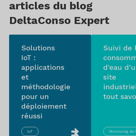
articles du blog
DeltaConso Expert
Solutions
Suivi de 
IoT :
consomm
applications
d'eau d'
et
site
méthodologie
industriel
pour un
tout savo
déploiement
réussi
IoT
Monitoring de 